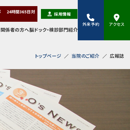
38
24時間
365日
対
採用情報
外来予約
アクセス
療関係者の方へ
脳ドック・検診
部門紹介
トップページ
当院のご紹介
広報誌