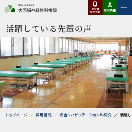
24時間
採用情報
緊急
対応
活躍している先輩の声
トップページ
採用情報
総合リハビリテーション科紹介
活躍し