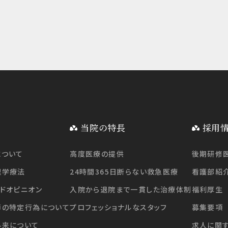
当院の特長
採用
について
高度医療の提供
後期研修
理学療法
24時間365日断らない救急医療
看護部紹
ドオピニオン
入院から退院まで一貫した治療体制
福利厚生
師の特定行為について
プロフェッショナルなスタッフ
募集要項
外来について
求人に関