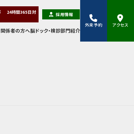
38
24時間
365日
対
採用情報
外来予約
アクセス
療関係者の方へ
脳ドック・検診
部門紹介