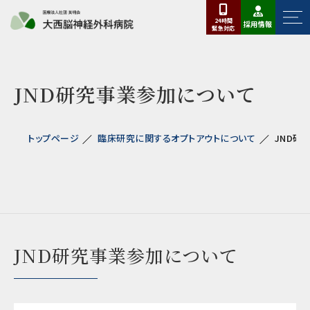
24時間
採用情報
緊急
対応
JND研究事業参加について
トップページ
臨床研究に関するオプトアウトについて
JND研
JND研究事業参加について