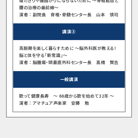
寝たきりや腰曲がりにならないために ～骨粗鬆症と
腰の治療の最前線～
演者 ： 副院長 脊椎・脊髄センター長 山本 慎司
講演③
高齢期を楽しく暮らすために ～脳外科医が教える！
脳と体を守る「新常識」～
演者 ： 脳腫瘍・頭蓋底外科センター長 髙橋 賢吉
一般講演
歌って健康長寿 ～ 66歳から歌を始めて32年 ～
演者 ： アマチュア声楽家 安藤 勉