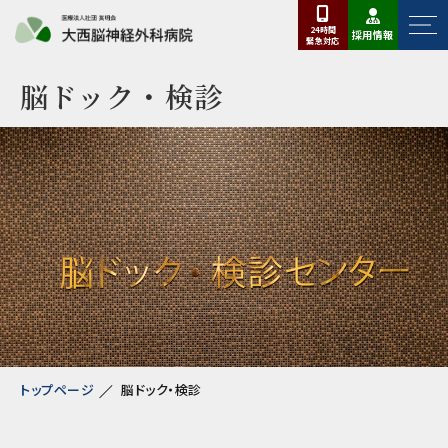
24時間
採用情報
緊急
対応
脳ドック・検診
トップページ
脳ドック・検診