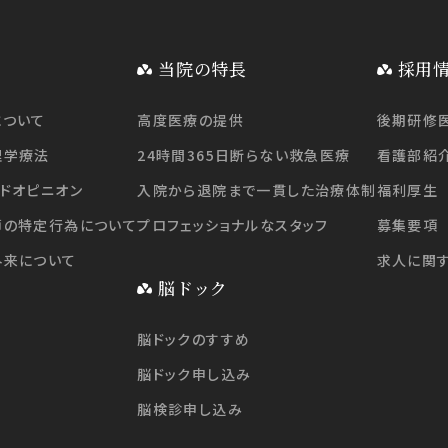
当院の特長
採用
について
高度医療の提供
後期研修
理学療法
24時間365日断らない救急医療
看護部紹
ドオピニオン
入院から退院まで一貫した治療体制
福利厚生
師の特定行為について
プロフェッショナルなスタッフ
募集要項
外来について
求人に関
脳ドック
脳ドックのすすめ
脳ドック申し込み
脳検診申し込み