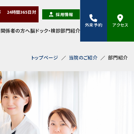
38
24時間
365日
対
採用情報
外来予約
アクセス
療関係者の方へ
脳ドック・検診
部門紹介
トップページ
当院のご紹介
部門紹介