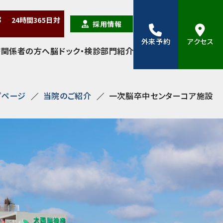
38
24時間
365日
対
採用情報
外来予約
アクセス
療関係者の方へ
脳ドック・検診
部門紹介
プページ
当院のご紹介
一次脳卒中センターコア施設