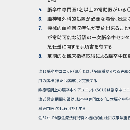
脳卒中専門医1名以上の常勤医がいる（
脳神経外科的処置が必要な場合、迅速
機械的血栓回収療法が実施出来ること
が常時可能な近隣の一次脳卒中センタ
急転送に関する手順書を有する
定期的な臨床指標取得による脳卒中医療
注1）脳卒中ユニット（SU）とは、「多職種からなる
用の病棟（または病床）」と定義する
診療報酬上の脳卒中ケアユニット（SCU）は脳卒中ユニ
注2）暫定期間を設け、脳卒中専門医を「日本脳卒中学
科専門医」で代行可能とする
注3）rt-PA静注療法施行例と機械的血栓回収療法施