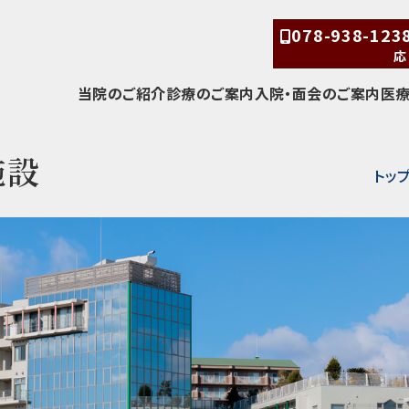
078-938-12
応
当院のご紹介
診療のご案内
入院・面会のご案内
医
施設
トッ