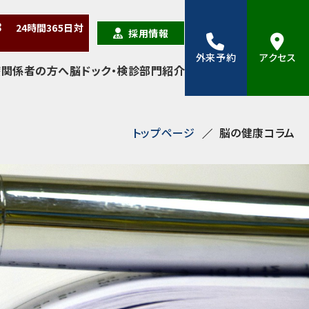
38
24時間
365日
対
採用情報
外来予約
アクセス
療関係者の方へ
脳ドック・検診
部門紹介
トップページ
脳の健康コラム