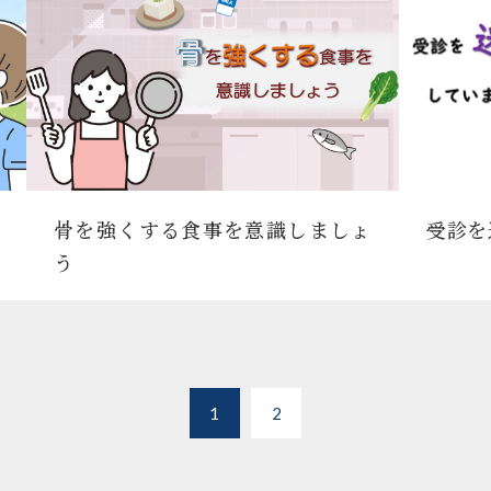
骨を強くする食事を意識しましょ
受診を
う
1
2