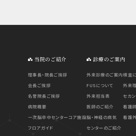
当院のご紹介
診療のご案内
理事長・院長ご挨拶
外来診療のご案内
検査
会長ご挨拶
FUSについて
外来
名誉院長ご挨拶
外来担当表
セカン
病院概要
医師のご紹介
看護
一次脳卒中センターコア施設
脳・神経の病気
看護
フロアガイド
センターのご紹介