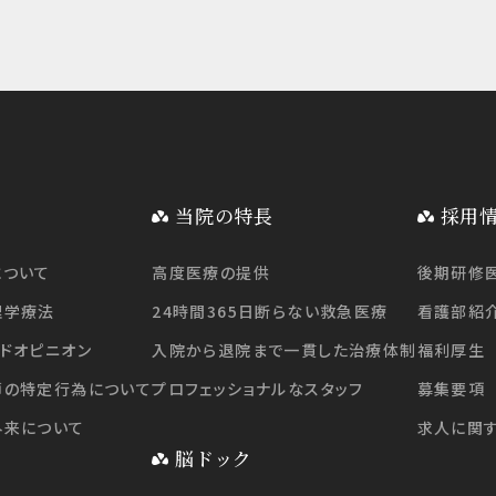
当院の特長
採用
について
高度医療の提供
後期研修
理学療法
24時間365日断らない救急医療
看護部紹
ドオピニオン
入院から退院まで一貫した治療体制
福利厚生
師の特定行為について
プロフェッショナルなスタッフ
募集要項
外来について
求人に関
脳ドック