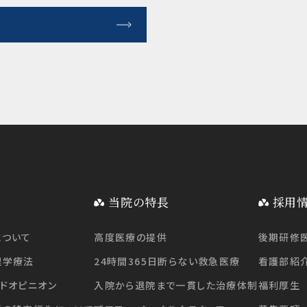
当院の特長
採用
について
高度医療の提供
後期研修
理学療法
24時間365日断らない救急医療
看護部紹
ドオピニオン
入院から退院まで一貫した治療体制
福利厚生