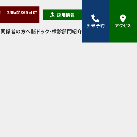
38
24時間
365日
対
採用情報
外来予約
アクセス
療関係者の方へ
脳ドック・検診
部門紹介