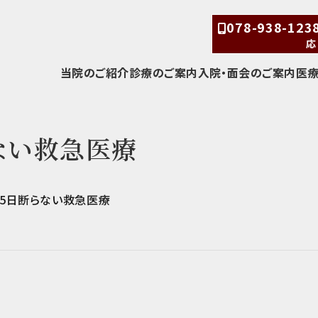
078-938-12
応
当院のご紹介
診療のご案内
入院・面会のご案内
医
らない救急医療
65日断らない救急医療