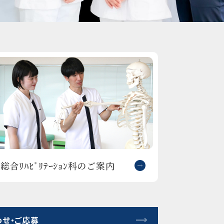
総合ﾘﾊﾋﾞﾘﾃｰｼｮﾝ科のご案内
せ・ご応募