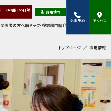
38
24時間
365日
対
採用情報
外来予約
アクセス
療関係者の方へ
脳ドック・検診
部門紹介
トップページ
採用情報