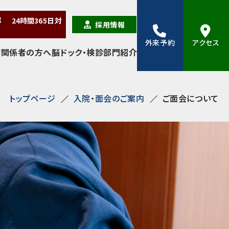
38
24時間
365日
対
採用情報
外来予約
アクセス
療関係者の方へ
脳ドック・検診
部門紹介
トップページ
入院・面会のご案内
ご面会について