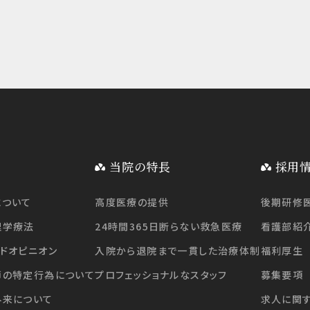
当院の特長
採用
について
高度医療の提供
後期研修
理学療法
24時間365日断らない救急医療
看護部紹
ドオピニオン
入院から退院まで一貫した治療体制
福利厚生
師の特定行為について
プロフェッショナルなスタッフ
募集要項
外来について
求人に関