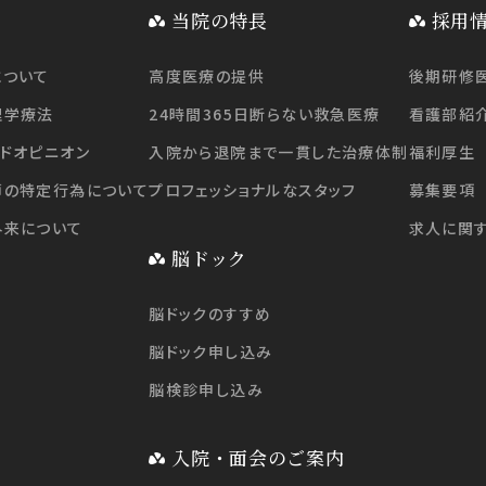
当院の特長
採用
について
高度医療の提供
後期研修
理学療法
24時間365日断らない救急医療
看護部紹
ドオピニオン
入院から退院まで一貫した治療体制
福利厚生
師の特定行為について
プロフェッショナルなスタッフ
募集要項
外来について
求人に関
脳ドック
脳ドックのすすめ
脳ドック申し込み
脳検診申し込み
入院・面会のご案内