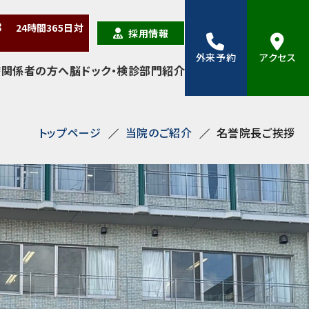
38
24時間
365日
対
採用情報
外来予約
アクセス
療関係者の方へ
脳ドック・検診
部門紹介
トップページ
当院のご紹介
名誉院長ご挨拶