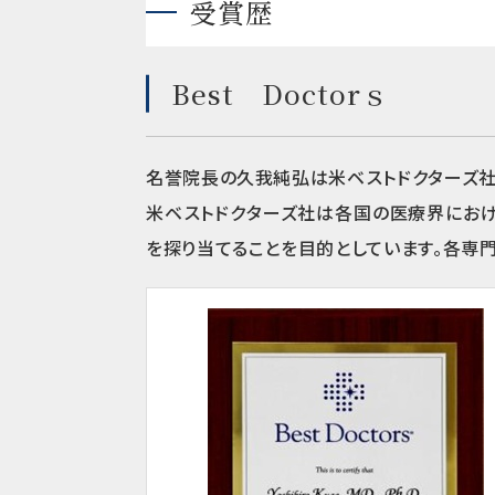
受賞歴
Best Doctorｓ
名誉院長の久我純弘は米ベストドクターズ社より｢Th
米ベストドクターズ社は各国の医療界における
を探り当てることを目的としています。各専