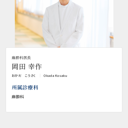
麻酔科医長
岡田 幸作
おかだ こうさく
Okada Kosaku
所属診療科
麻酔科