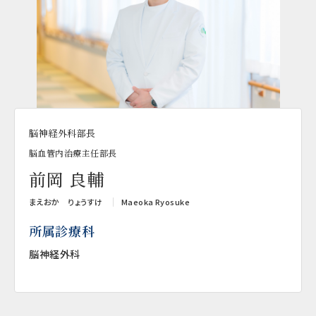
脳神経外科部長
脳血管内治療主任部長
前岡 良輔
まえおか りょうすけ
Maeoka Ryosuke
所属診療科
脳神経外科